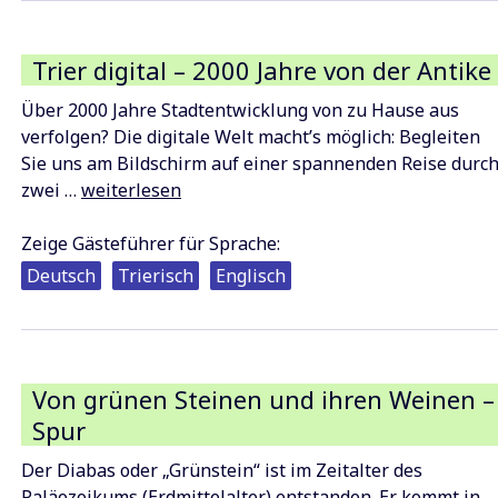
Trier digital – 2000 Jahre von der Antike
Über 2000 Jahre Stadtentwicklung von zu Hause aus
verfolgen? Die digitale Welt macht’s möglich: Begleiten
Sie uns am Bildschirm auf einer spannenden Reise durc
Trier
zwei …
weiterlesen
digital
–
Zeige Gästeführer für Sprache:
2000
Deutsch
Trierisch
Englisch
Jahre
von
der
Antike
Von grünen Steinen und ihren Weinen –
bis
Spur
heute
Der Diabas oder „Grünstein“ ist im Zeitalter des
Paläozoikums (Erdmittelalter) entstanden. Er kommt in