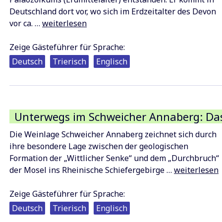
Deutschland dort vor, wo sich im Erdzeitalter des Devon
Von
vor ca. …
weiterlesen
grünen
Steinen
Zeige Gästeführer für Sprache:
und
Deutsch
Trierisch
Englisch
ihren
Weinen
–
Dem
Unterwegs im Schweicher Annaberg: Da
Diabas
auf
Die Weinlage Schweicher Annaberg zeichnet sich durch
der
ihre besondere Lage zwischen der geologischen
Spur
Formation der „Wittlicher Senke“ und dem „Durchbruch“
Unterwegs
der Mosel ins Rheinische Schiefergebirge …
weiterlesen
im
Schweicher
Zeige Gästeführer für Sprache:
Annaberg:
Deutsch
Trierisch
Englisch
Das