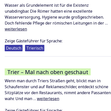
Wasser als Grundelement ist für die Existenz
unabdingbar. Die Römer hatten eine exzellente
Wasserversorgung, Hygiene wurde großgeschrieben.
W
Doch fehlende Pflege der römischen Leitungen in der …
i
weiterlesen
T
v
Zeige Gästeführer für Sprache:
d
Deutsch
Trierisch
A
b
h
Trier – Mal nach oben geschaut
Wenn man durch Triers Straßen geht, blickt man in
Schaufenster und auf Reklameschilder, entdeckt schöne
Sitzplätze vor den Restaurants, nimmt andere Passanten
Trier
wahr. Und man …
weiterlesen
–
Mal
Zeige Gästeführer für Sprache: