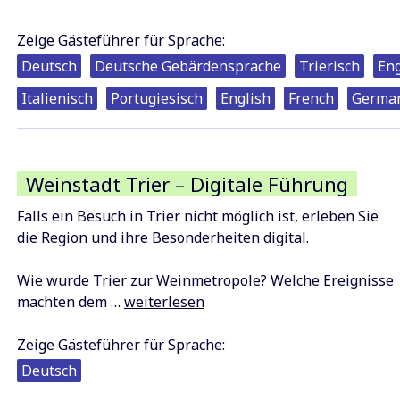
zur
Römerbrücke
Zeige Gästeführer für Sprache:
–
Deutsch
Deutsche Gebärdensprache
Trierisch
Eng
der
etwas
Italienisch
Portugiesisch
English
French
Germa
andere
Stadtrundgang
durch
Weinstadt Trier – Digitale Führung
Trier
Falls ein Besuch in Trier nicht möglich ist, erleben Sie
die Region und ihre Besonderheiten digital.
Wie wurde Trier zur Weinmetropole? Welche Ereignisse
Weinstadt
machten dem …
weiterlesen
Trier
–
Zeige Gästeführer für Sprache:
Digitale
Deutsch
Führung