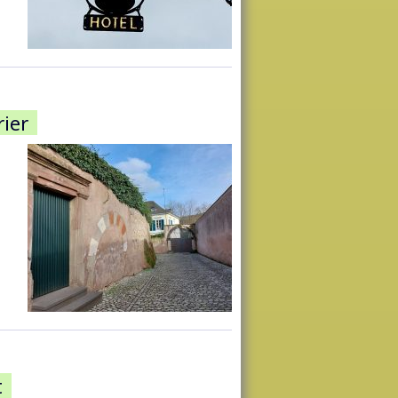
ier
t