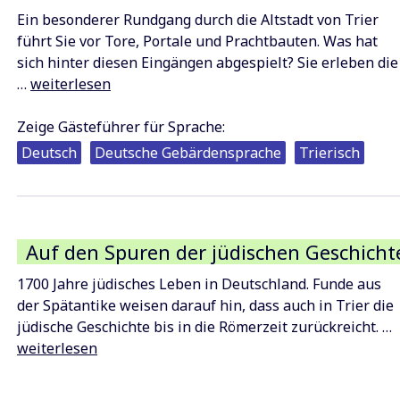
Ein besonderer Rundgang durch die Altstadt von Trier
führt Sie vor Tore, Portale und Prachtbauten. Was hat
sich hinter diesen Eingängen abgespielt? Sie erleben die
Von
…
weiterlesen
Tür
zu
Zeige Gästeführer für Sprache:
Tür
Deutsch
Deutsche Gebärdensprache
Trierisch
durch
die
Trierer
Altstadt
Auf den Spuren der jüdischen Geschichte
1700 Jahre jüdisches Leben in Deutschland. Funde aus
der Spätantike weisen darauf hin, dass auch in Trier die
A
jüdische Geschichte bis in die Römerzeit zurückreicht. …
d
weiterlesen
S
d