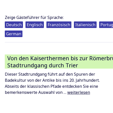
j
G
T
Zeige Gästeführer für Sprache:
Deutsch
Englisch
Französisch
Italienisch
Portug
German
Von den Kaiserthermen bis zur Römerbr
Stadtrundgang durch Trier
Dieser Stadtrundgang führt auf den Spuren der
Badekultur von der Antike bis ins 20. Jahrhundert.
Abseits der klassischen Pfade entdecken Sie eine
Von
bemerkenswerte Auswahl von …
weiterlesen
den
Kaiserthermen
bis