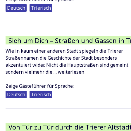
nach
Deutsch
Trierisch
oben
geschaut
Sieh um Dich – Straßen und Gassen in Tr
Wie in kaum einer anderen Stadt spiegeln die Trierer
Straßennamen die Geschichte der Stadt besonders
akzentuiert wider. Nicht die Hauptstraßen sind gemeint,
Sieh
sondern vielmehr die …
weiterlesen
um
Dich
Zeige Gästeführer für Sprache:
–
Deutsch
Trierisch
Straßen
und
Gassen
in
Von Tür zu Tür durch die Trierer Altstad
Trier