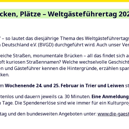
cken, Plätze – Weltgästeführertag 20
“ – so lautet das diesjährige Thema des Weltgästeführertags
Deutschland e.V. (BVGD) durchgeführt wird. Auch unser Vere
eiche Straßen, monumentale Brücken – all das findet sich a
r oft kuriosen Straßennamen? Welche wechselvolle Geschich
n und Gästeführer kennen die Hintergründe, erzählen spa
cken.
 am
Wochenende 24. und 25. Februar in Trier und Leiwen
st
tenlos und dauern jeweils ca. 30 Minuten.
Eine Anmeldung 
 Tage. Die Spendenerlöse sind wie immer für ein Kulturpro
rtag und den bundesweiten Angeboten unter:
www.die-gaest