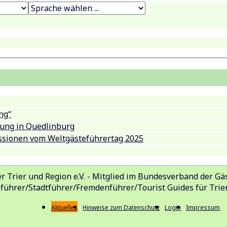
ng“
ng in Quedlinburg
ssionen vom Weltgästeführertag 2025
r Trier und Region e.V. - Mitglied im Bundesverband der Gäs
eführer/Stadtführer/Fremdenführer/Tourist Guides für Tri
Aktuelles
Hinweise zum Datenschutz
Login
Impressum