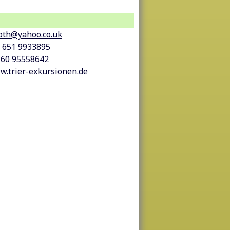
oth@yahoo.co.uk
9 651 9933895
160 95558642
.trier-exkursionen.de