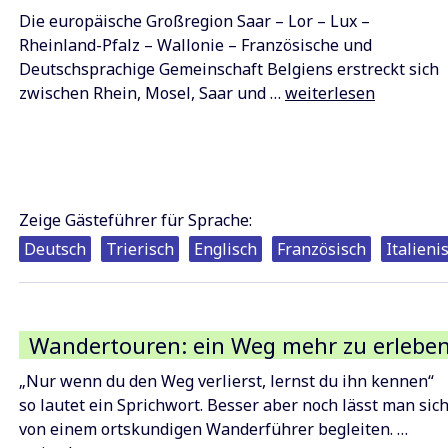
Die europäische Großregion Saar – Lor – Lux –
Rheinland-Pfalz – Wallonie – Französische und
Deutschsprachige Gemeinschaft Belgiens erstreckt sich
Rundfahrt
zwischen Rhein, Mosel, Saar und …
weiterlesen
Großregion
Zeige Gästeführer für Sprache:
Deutsch
Trierisch
Englisch
Französisch
Italieni
Wandertouren: ein Weg mehr zu erlebe
„Nur wenn du den Weg verlierst, lernst du ihn kennen“
so lautet ein Sprichwort. Besser aber noch lässt man sic
Wand
von einem ortskundigen Wanderführer begleiten. …