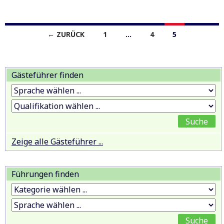
Beitragsnavigation
← ZURÜCK
1
…
4
5
Gästeführer finden
Zeige alle Gästeführer ...
Führungen finden