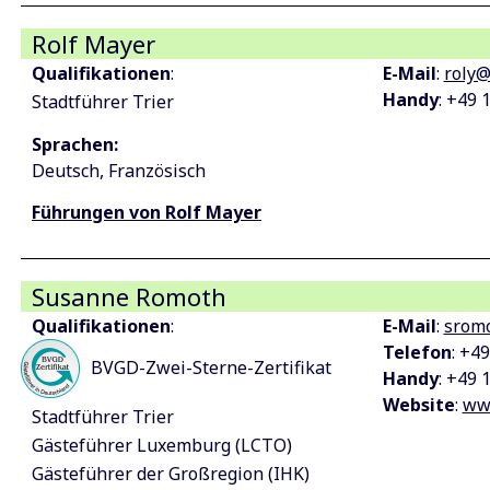
Rolf Mayer
Qualifikationen
:
E-Mail
:
roly
Handy
: +49 
Stadtführer Trier
Sprachen:
Deutsch
Französisch
Führungen von Rolf Mayer
Susanne Romoth
Qualifikationen
:
E-Mail
:
srom
Telefon
: +4
BVGD-Zwei-Sterne-Zertifikat
Handy
: +49 
Website
:
www
Stadtführer Trier
Gästeführer Luxemburg (LCTO)
Gästeführer der Großregion (IHK)