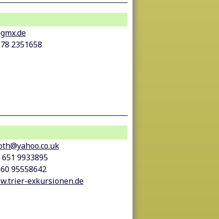
@gmx.de
178 2351658
oth@yahoo.co.uk
9 651 9933895
160 95558642
.trier-exkursionen.de