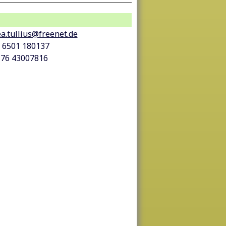
a.tullius@freenet.de
9 6501 180137
176 43007816